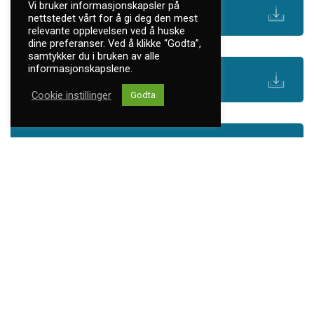
Vi bruker informasjonskapsler på
Revisjonsberetning SSE 2025
nettstedet vårt for å gi deg den mest
relevante opplevelsen ved å huske
dine preferanser. Ved å klikke “Godta”,
samtykker du i bruken av alle
informasjonskapslene.
Årsberetning SSE 2025
Cookie instillinger
Godta