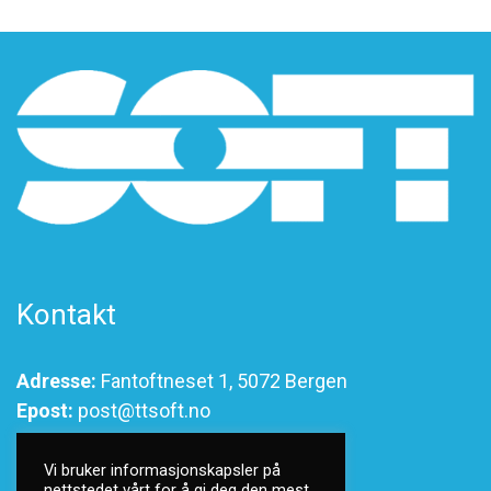
Kontakt
Adresse:
Fantoftneset 1, 5072 Bergen
Epost:
post@ttsoft.no
Vi bruker informasjonskapsler på
nettstedet vårt for å gi deg den mest