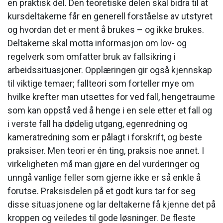
en praktisk del. Den teoretiske delen skal bidra til at
kursdeltakerne får en generell forståelse av utstyret
og hvordan det er ment å brukes – og ikke brukes.
Deltakerne skal motta informasjon om lov- og
regelverk som omfatter bruk av fallsikring i
arbeidssituasjoner. Opplæringen gir også kjennskap
til viktige temaer; fallteori som forteller mye om
hvilke krefter man utsettes for ved fall, hengetraume
som kan oppstå ved å henge i en sele etter et fall og
i verste fall ha dødelig utgang, egenredning og
kameratredning som er pålagt i forskrift, og beste
praksiser. Men teori er én ting, praksis noe annet. I
virkeligheten må man gjøre en del vurderinger og
unngå vanlige feller som gjerne ikke er så enkle å
forutse. Praksisdelen på et godt kurs tar for seg
disse situasjonene og lar deltakerne få kjenne det på
kroppen og veiledes til gode løsninger. De fleste