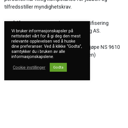
tilfredsstiller myndighetskrav.
For å få vite mer om opplæring og sertifisering
anbefaler vi å besøke Soft Sertifisering AS.
Vi bruker informasjonskapsler på
nettstedet vårt for å gi deg den mest
relevante opplevelsen ved å huske
dine preferanser. Ved å klikke “Godta”,
Detaljer i standarden kan du få ved å kjøpe NS 9610
samtykker du i bruken av alle
hos Standard Norge (eier av standarden)
informasjonskapslene.
Cookie instillinger
Godta