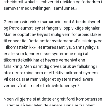
arbeidsmiljø skal til enhver tid utvikles og forbedres i
samsvar med utviklingen i samfunnet.»
Gjennom vårt virke i samarbeid med Arbeidstilsynet
og Petroleumstilsynet fanger vi opp viktige signaler.
Man er opptatt av høyest mulig vern for arbeidstaker
til enhver tid. Dette setter systemene «Fallsikring» og
Tilkomstteknikk» i et interessant lys. Sannsynligvis
er alle som kjenner disse systemene enig i at
tilkomstteknikk har et høyere vernenivå enn
fallsikring. Men samtidig drives bruk av fallsikring i
stor utstrekning som et effektivt adkomst system.
Vil det da si at man velger et system med lavere
vernenivå ut i fra et effektivitetshensyn?
Noen vil gjerne si at dette er greit fordi kompetansen
i laget er så høy. Men de senere signaler fra blant