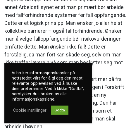
annet Arbeidstilsynet er at man primært bør arbeide
med fallforhindrende systemer før fall oppfangende.
Dette er et logisk prinsipp. Man ønsker jo aller helst
kollektive barrierer – også fallforhindrende. Ønsker
man å velge falloppfangende bør risikovurderingen
omfatte dette. Man ønsker ikke fall! Dette er
forståelig, da man fort kan skade seg, selv om man
ikke treffer lavere nivå som man beskytter seg mot.
Vi bruker informasjonskapsler på
nettstedet vårt for å gi deg den mest
Generelt er risikovurdering blitt fokusert mer på fra
relevante opplevelsen ved å huske
myndighetenes side. Den siste endringen i Forskrift
dine preferanser. Ved å klikke “Godta”,
samtykker du i bruken av alle
om utførelse av arbeid kap. 17, har fått en ny
informasjonskapslene.
paragraf som omhandler risikovurdering. Den har
Cookie instillinger
ikke vært der før. Dette kan forstås kun som et
Godta
forsterket fokus på risikovurdering når man skal
arbeide i høyden.