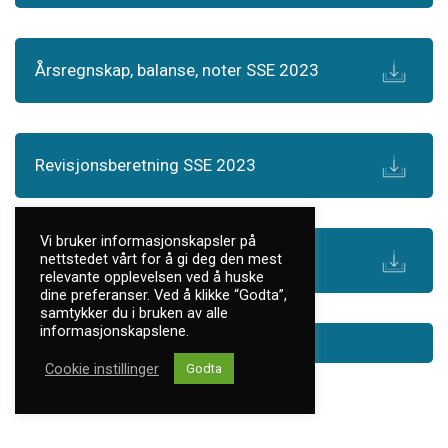
Årsregnskap, balanse, noter SSE 2023
Revisjonsberetning SSE 2023
Vi bruker informasjonskapsler på
Årsberetning SSE 2023
nettstedet vårt for å gi deg den mest
relevante opplevelsen ved å huske
dine preferanser. Ved å klikke “Godta”,
samtykker du i bruken av alle
informasjonskapslene.
Cookie instillinger
Godta